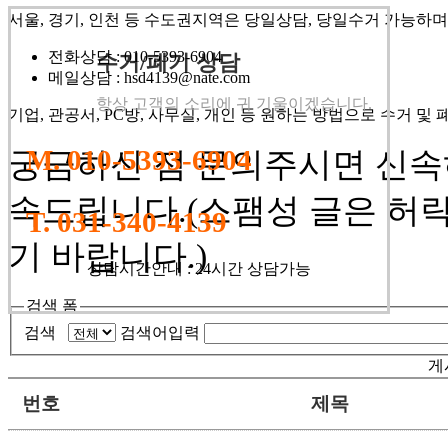
서울, 경기, 인천 등 수도권지역은 당일상담, 당일수거 가능하며
전화상담
: 010-5393-6904
수거/폐기 상담
메일상담
: hsd4139@nate.com
항상 고객의 소리에 귀 기울이겠습니다.
기업, 관공서, PC방, 사무실, 개인 등 원하는 방법으로 수거 및
M. 010-5393-6904
궁금하신 점 문의주시면 신속
속드립니다.
(스팸성 글은 허
T. 031-340-4139
기 바랍니다.)
상담시간안내 : 24시간 상담가능
검색 폼
검색
검색어입력
게
번호
제목