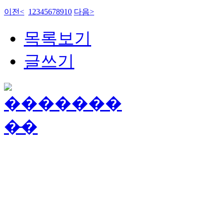
이전
<
1
2
3
4
5
6
7
8
9
10
다음
>
목록보기
글쓰기