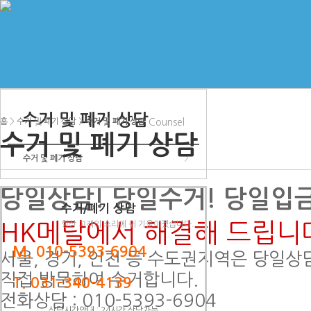
수거 및 폐기 상담
홈
>
수거 및 폐기 상담
>
수거 및 폐기 상담
Counsel
수거 및 폐기 상담
◀
수거 및 폐기 상담
>
당일상담!
당일수거!
당일입금
수거/폐기 상담
HK메탈
에서 해결해 드립니다
항상 고객의 소리에 귀 기울이겠습니다.
M. 010-5393-6904
서울, 경기, 인천 등 수도권지역은 당일상
직접 방문하여 수거합니다.
T. 031-340-4139
전화상담
: 010-5393-6904
상담시간안내 : 24시간 상담가능