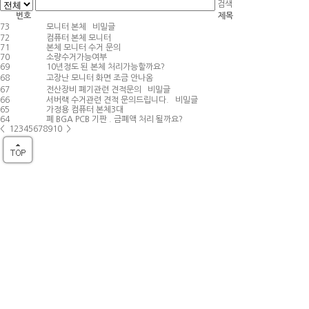
검색
번호
제목
73
모니터 본체
비밀글
72
컴퓨터 본체 모니터
71
본체 모니터 수거 문의
70
소량수거가능여부
69
10년정도 된 본체 처리가능할까요?
68
고장난 모니터 화면 조금 안나옴
67
전산장비 폐기관련 견적문의
비밀글
66
서버랙 수거관련 견적 문의드립니다.
비밀글
65
가정용 컴퓨터 본체3대
64
폐 BGA PCB 기판 . 금폐액 처리 될까요?
<
1
2
3
4
5
6
7
8
9
10
>